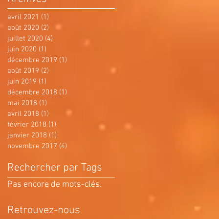
avril 2021
(1)
1 post
août 2020
(2)
2 posts
juillet 2020
(4)
4 posts
juin 2020
(1)
1 post
décembre 2019
(1)
1 post
août 2019
(2)
2 posts
juin 2019
(1)
1 post
décembre 2018
(1)
1 post
mai 2018
(1)
1 post
avril 2018
(1)
1 post
février 2018
(1)
1 post
janvier 2018
(1)
1 post
novembre 2017
(4)
4 posts
Rechercher par Tags
Pas encore de mots-clés.
Retrouvez-nous