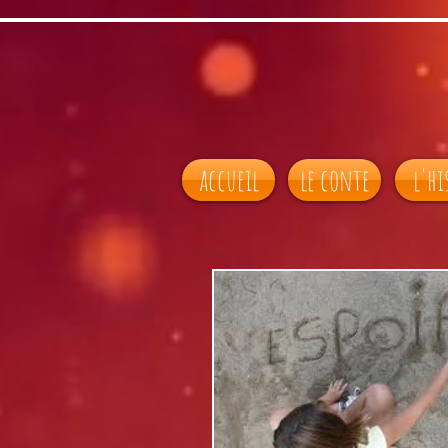
accueil
le conte
l'hi