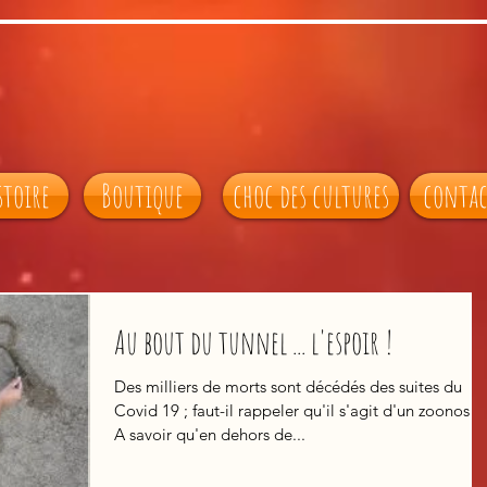
stoire
Boutique
choc des cultures
conta
Au bout du tunnel ... l'espoir !
Des milliers de morts sont décédés des suites du
Covid 19 ; faut-il rappeler qu'il s'agit d'un zoonose 
A savoir qu'en dehors de...