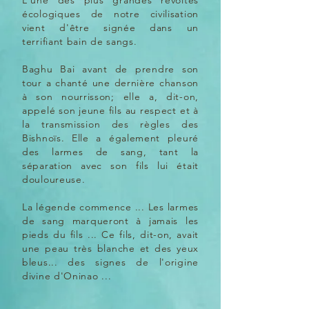
L'une des plus grandes révoltes
écologiques de notre civilisation
vient d'être signée dans un
terrifiant bain de sangs.
Baghu Bai avant de prendre son
tour a chanté une dernière chanson
à son nourrisson; elle a, dit-on,
appelé son jeune fils au respect et à
la transmission des règles des
Bishnoïs. Elle a également pleuré
des larmes de sang, tant la
séparation avec son fils lui était
douloureuse.
La légende commence ... Les larmes
de sang marqueront à jamais les
pieds du fils ... Ce fils, dit-on, avait
une peau très blanche et des yeux
bleus... des signes de l'origine
divine d'Oninao ...