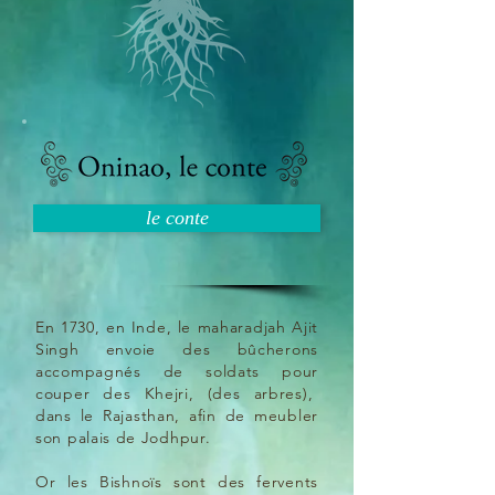
le conte
En 1730, en Inde, le maharadjah Ajit
Singh envoie des bûcherons
accompagnés de soldats pour
couper des Khejri, (des arbres),
dans le Rajasthan, afin de meubler
son palais de Jodhpur.
Or les Bishnoïs sont des fervents