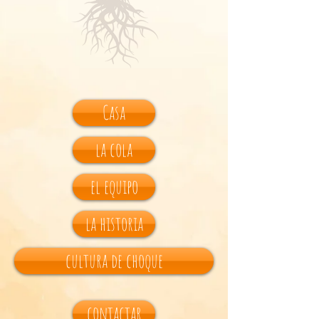
Casa
la cola
el equipo
la historia
cultura de choque
contactar