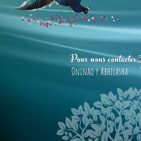
Oninao y Abhilasha