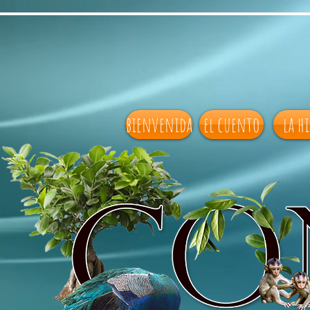
bienvenida
el cuento
la h