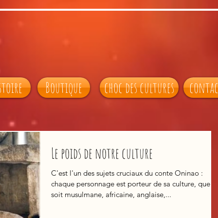
stoire
Boutique
choc des cultures
conta
Le poids de notre culture
C'est l'un des sujets cruciaux du conte Oninao :
chaque personnage est porteur de sa culture, quelle
soit musulmane, africaine, anglaise,...