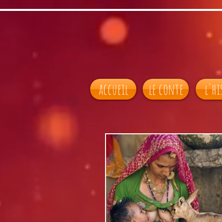
accueil
le conte
l'hi