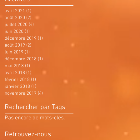
avril 2021
(1)
1 post
août 2020
(2)
2 posts
juillet 2020
(4)
4 posts
juin 2020
(1)
1 post
décembre 2019
(1)
1 post
août 2019
(2)
2 posts
juin 2019
(1)
1 post
décembre 2018
(1)
1 post
mai 2018
(1)
1 post
avril 2018
(1)
1 post
février 2018
(1)
1 post
janvier 2018
(1)
1 post
novembre 2017
(4)
4 posts
Rechercher par Tags
Pas encore de mots-clés.
Retrouvez-nous